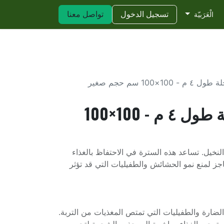
تسجيل الدخول
Tree Relocation Services UA
تواصل معنا
ingtonia Palm Services UAE
الْعَرَبيّة
1×100 سم حجم صغير
سترة غذاء النخلة طول ٤ م - 100×100
النخيل. تساعد هذه السترة في الاحتفاظ بالغذاء
ز لمنع نمو الحشائش والطفيليات التي قد تؤثر
الضارة والطفيليات التي تمتص المغذيات من التربة.