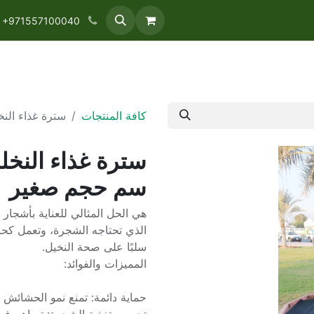
E
Palm Pruning Services UAE
Palm Pollination Services 
+971557100040
كافة المنتجات
سترة غذاء النخلة طول ٤ م - 00
سم حجم صغير
هي الحل المثالي للعناية بأشجار 
الذي تحتاجه الشجرة، وتعمل كحاج
سلبًا على صحة النخيل.
المميزات والفوائد:
حماية دائمة: تمنع نمو الحشائش 