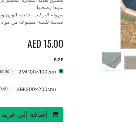
تحسين تغذية الشجرة: تساهم في 
نموها وصحتها.
سهولة التركيب: خفيفة الوزن وس
صديقة للبيئة: مصنوعة من مواد 
AED
15.00
SIZE
2M(100x100cm)
15.00
+
4M(200x200cm)
0.00
+
إضافة إلى عربة 